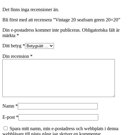
Det finns inga recensioner än.
Bli först med att recensera ”Vintage 20 seafoam green 20×20”
Din e-postadress kommer inte publiceras.
Obligatoriska fält är
märkta
*
Ditt betyg
*
Din recension
*
Namn
*
E-post
*
Spara mitt namn, min e-postadress och webbplats i denna
webbläsare till nästa gång jag skriver en kommentar.