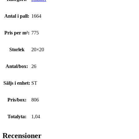
Antal i pall:
1664
Pris per m²:
775
Storlek
20×20
Antal/box:
26
Säljs i enhet:
ST
Pris/box:
806
Totalyta:
1,04
Recensioner