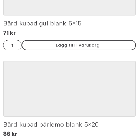
Bård kupad gul blank 5×15
71
kr
Bård
Lägg till i varukorg
kupad
gul
blank
5x15
mängd
Bård kupad pärlemo blank 5×20
86
kr