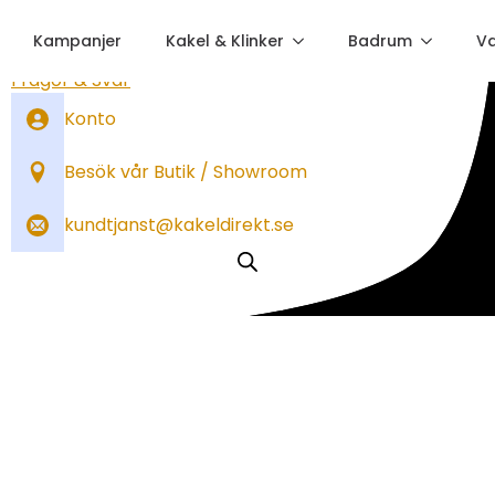
Kampanjer
Kakel & Klinker
Badrum
V
Sök order
Frågor & Svar
Konto
Besök vår Butik / Showroom
kundtjanst@kakeldirekt.se