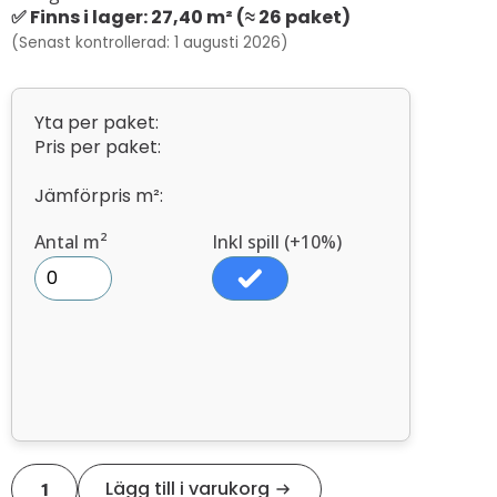
✅ Finns i lager: 27,40 m² (≈ 26 paket)
(Senast kontrollerad: 1 augusti 2026)
Yta per paket:
Pris per paket:
Jämförpris m²:
Antal m²
Inkl spill (+10%)
Vintage
Lägg till i varukorg
20