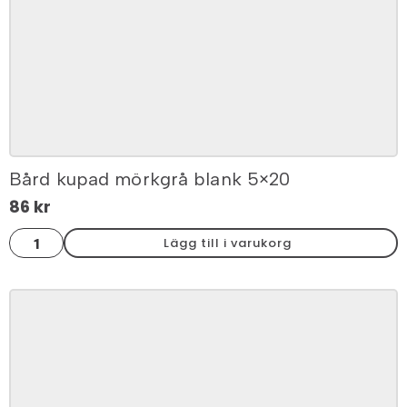
mängd
Bård kupad mörkgrå blank 5×20
86
kr
Bård
Lägg till i varukorg
kupad
mörkgrå
blank
5x20
mängd