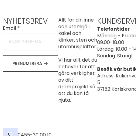
NYHETSBREV
KUNDSERV
Allt för din inne
och utemiljö i
Email
*
Telefontider
kakel och
Måndag - Freda
klinker, sten och
09.00-18.00
utomhusplattor.
Lördag: 10.00 - 1
Söndag: Stängt
Vi har allt det du
PRENUMERERA
behöver för att
Besök vår buti
göra verklighet
Adress: Kaliumv
av ditt
5
drömprojekt så
37152 Karlskron
att du kan få
njuta.
0455-30 00 10