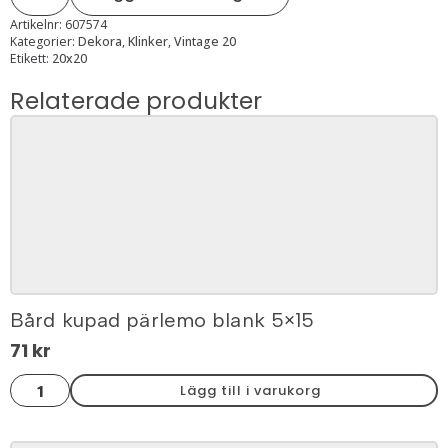
blue
8,
Artikelnr:
607574
20x20
Kategorier:
Dekora
,
Klinker
,
Vintage 20
mängd
Etikett:
20x20
Relaterade produkter
Bård kupad pärlemo blank 5×15
71
kr
Bård
Lägg till i varukorg
kupad
pärlemo
blank
5x15