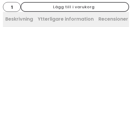
Bård
Lägg till i varukorg
kupad
pärlemo
blank
Beskrivning
Ytterligare information
Recensioner 
5x20
mängd