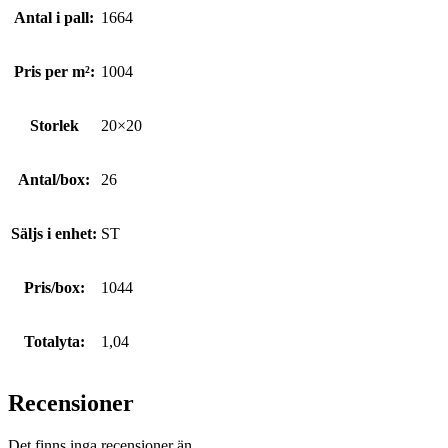
Antal i pall:
1664
Pris per m²:
1004
Storlek
20×20
Antal/box:
26
Säljs i enhet:
ST
Pris/box:
1044
Totalyta:
1,04
Recensioner
Det finns inga recensioner än.