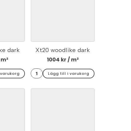
ke dark
Xt20 woodlike dark
120x2
rect. 60x60x2
 m²
1004
kr
/ m²
Xt20
i varukorg
Lägg till i varukorg
woodlike
dark
rect.
60x60x2
mängd