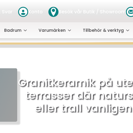
 Svar
Konto
Besök vår Butik / Showroom
Badrum
Varumärken
Tillbehör & verktyg
Granitkeramik på ut
terrasser där natur
eller trall vanlig