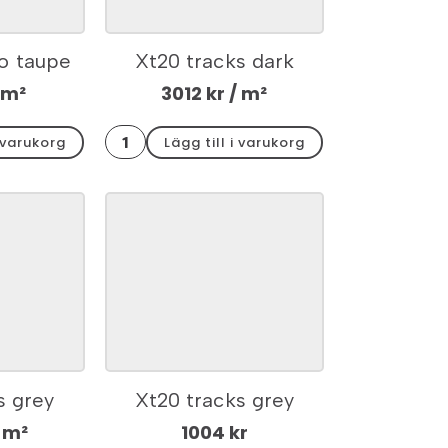
zo taupe
Xt20 tracks dark
59,7×2
hörnkit 30x60x2
 m²
3012
kr
/ m²
Xt20
i varukorg
Lägg till i varukorg
tracks
dark
hörnkit
30x60x2
mängd
s grey
Xt20 tracks grey
0x60x2
kantplatta 30x60x2
 m²
1004
kr