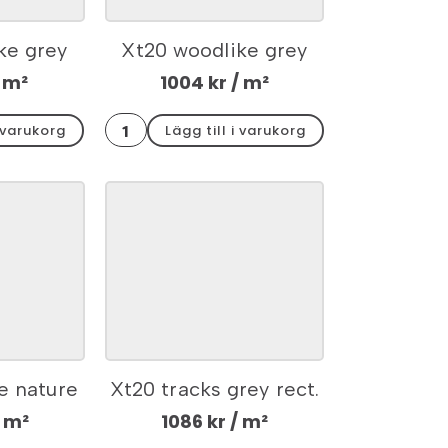
ke grey
Xt20 woodlike grey
120x2
rect. 60x60x2
 m²
1004
kr
/ m²
Xt20
i varukorg
Lägg till i varukorg
woodlike
grey
rect.
60x60x2
mängd
e nature
Xt20 tracks grey rect.
60x2
60x60x2
 m²
1086
kr
/ m²