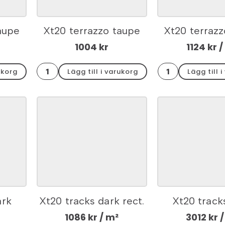
aupe
Xt20 terrazzo taupe
Xt20 terraz
x2
kantplatta 30x60x2
rect. 59,7×
1004
kr
1124
kr
/
Xt20
Xt20
ukorg
Lägg till i varukorg
Lägg till 
terrazzo
terrazzo
taupe
taupe
kantplatta
rect.
30x60x2
59,7x59,7x2
mängd
mängd
ark
Xt20 tracks dark rect.
Xt20 track
60x2
60x60x2
hörnkit 3
1086
kr
/ m²
3012
kr
/