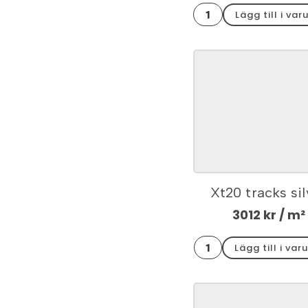
Xt20
Lägg till i var
woodlike
nature
hörnkit
30x60x2
mängd
Xt20 tracks sil
hörnkit 30x60
3012
kr
/ m²
Xt20
Lägg till i var
tracks
silver
hörnkit
30x60x2
mängd