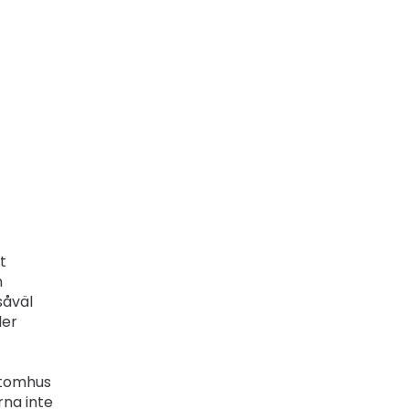
t
n
såväl
ler
utomhus
rna inte