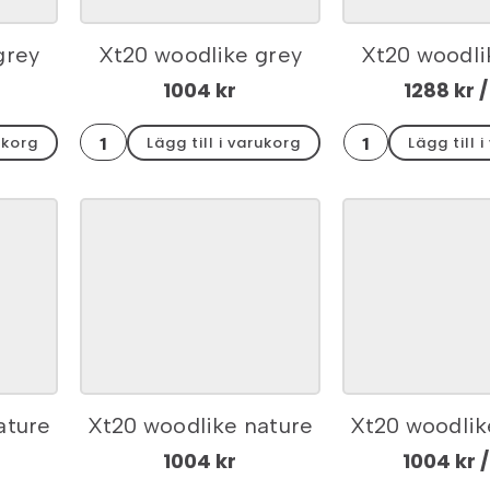
grey
Xt20 woodlike grey
Xt20 woodli
x2
kantplatta 30x60x2
rect. 40x
1004
kr
1288
kr
/
Xt20
Xt20
ukorg
Lägg till i varukorg
Lägg till 
woodlike
woodlike
grey
grey
kantplatta
rect.
30x60x2
40x120x2
mängd
mängd
ature
Xt20 woodlike nature
Xt20 woodlik
x2
kantplatta 30x60x2
rect. 60x
1004
kr
1004
kr
/