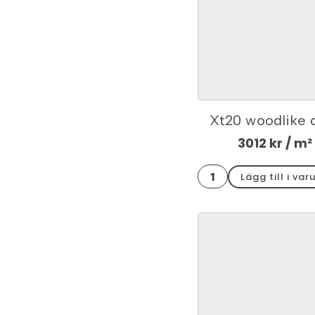
Xt20 woodlike 
hörnkit 30x60
3012
kr
/ m²
Xt20
Lägg till i var
woodlike
dark
hörnkit
30x60x2
mängd