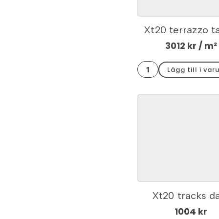
Xt20 terrazzo t
hörnkit 30x60
3012
kr
/ m²
Xt20
Lägg till i var
terrazzo
taupe
hörnkit
30x60x2
mängd
Xt20 tracks d
kantplatta 30x
1004
kr