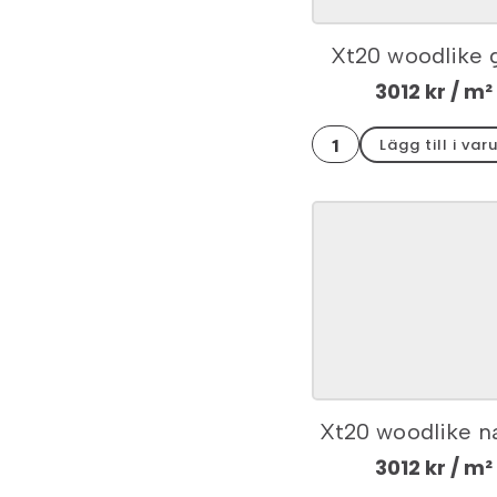
Xt20 woodlike 
hörnkit 30x60
3012
kr
/ m²
Xt20
Lägg till i var
woodlike
grey
hörnkit
30x60x2
mängd
Xt20 woodlike n
hörnkit 30x60
3012
kr
/ m²