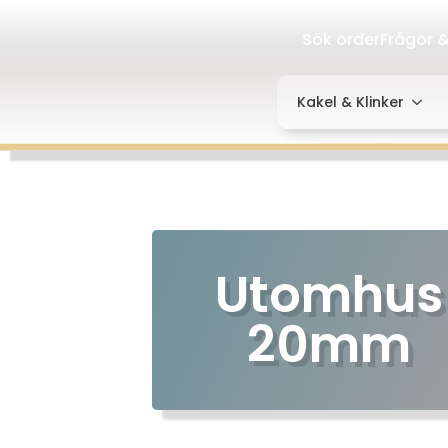
Sök order
Frågor &
Kakel & Klinker
Utomhus
20mm