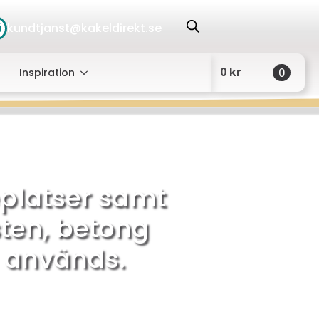
kundtjanst@kakeldirekt.se
0
kr
0
Inspiration
eplatser samt
sten, betong
en används.