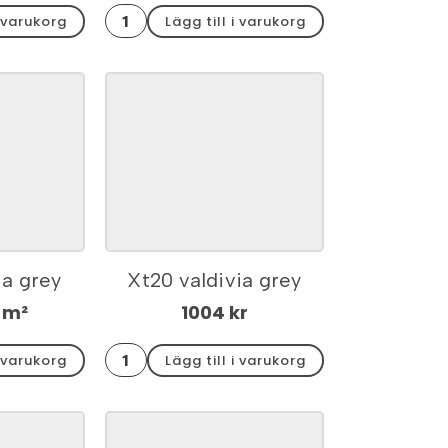
Xt20
i varukorg
Lägg till i varukorg
tracks
grey
rect.
60x60x2
mängd
ia grey
Xt20 valdivia grey
0x60x2
kantplatta 30x60x2
 m²
1004
kr
Xt20
i varukorg
Lägg till i varukorg
valdivia
grey
kantplatta
30x60x2
mängd