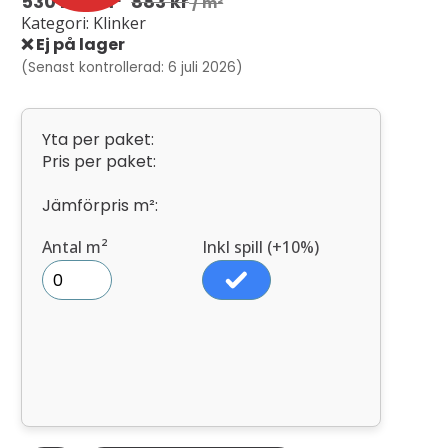
530
kr
/ m²
883
kr
/ m²
Kategori: Klinker
❌ Ej på lager
(Senast kontrollerad: 6 juli 2026)
Yta per paket:
Pris per paket:
Jämförpris m²:
Antal m²
Inkl spill (+10%)