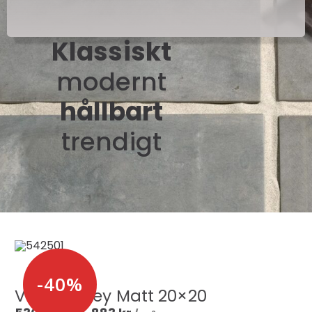
Klassiskt
modernt
hållbart
trendigt
-40%
Venice Grey Matt 20×20