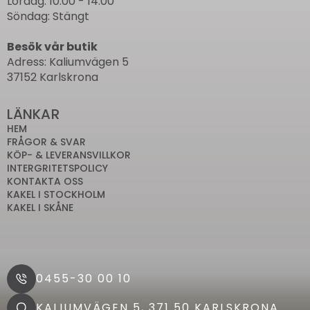
Lördag: 10.00 - 14.00
Söndag: Stängt
Besök vår butik
Adress: Kaliumvägen 5
37152 Karlskrona
LÄNKAR
HEM
FRÅGOR & SVAR
KÖP- & LEVERANSVILLKOR
INTERGRITETSPOLICY
KONTAKTA OSS
KAKEL I STOCKHOLM
KAKEL I SKÅNE
0455-30 00 10
KALIUMVÄGEN 5, 371 50 KARLSKRONA