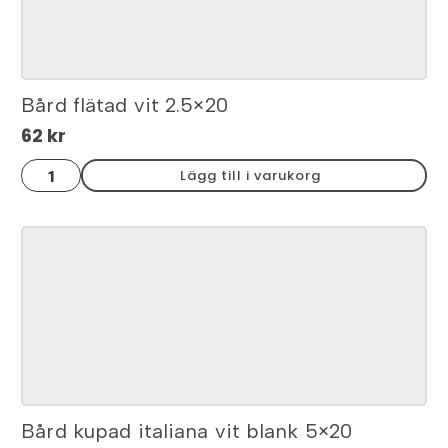
Bård flätad vit 2.5×20
62
kr
Bård
Lägg till i varukorg
flätad
vit
2.5x20
mängd
Bård kupad italiana vit blank 5×20