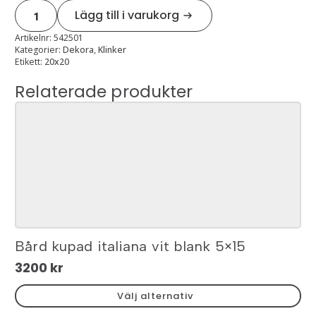
Venice
Lägg till i varukorg
grey
matt
20x20
Artikelnr:
542501
mängd
Kategorier:
Dekora
,
Klinker
Etikett:
20x20
Relaterade produkter
Bård kupad italiana vit blank 5×15
3200
kr
Den
Välj alternativ
här