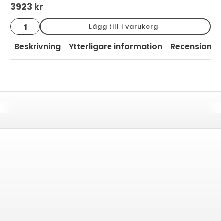
3923
kr
Bård
Lägg till i varukorg
kupad
italiana
vit
Beskrivning
Ytterligare information
Recensioner
blank
5x20
mängd