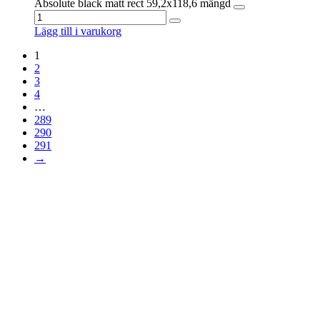
Absolute black matt rect 59,2x118,6 mängd
Lägg till i varukorg
1
2
3
4
…
289
290
291
→