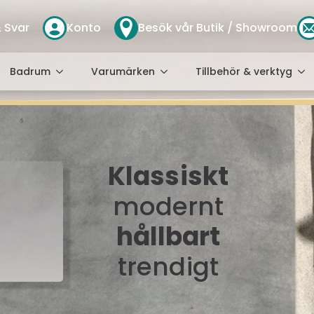
 Svar
Konto
Besök vår Butik / Showroom
Badrum
Varumärken
Tillbehör & verktyg
Klassiskt
modernt
hållbart
trendigt