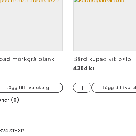
pad mörkgrå blank
Bård kupad vit 5×15
4364
kr
Bård
Lägg till i varukorg
Lägg till i var
kupad
vit
5x15
oner (0)
mängd
824 ST-31*