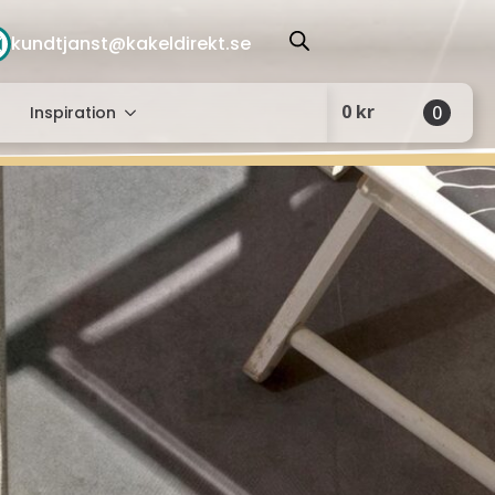
kundtjanst@kakeldirekt.se
0
kr
0
Inspiration