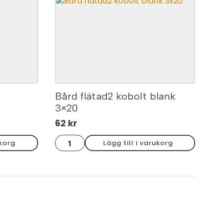
Bård flätad2 kobolt blank
3×20
62
kr
Bård
ukorg
Lägg till i varukorg
flätad2
kobolt
blank
3x20
mängd