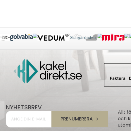
NYHETSBREV
Allt f
Email
*
och k
PRENUMERERA
utomh