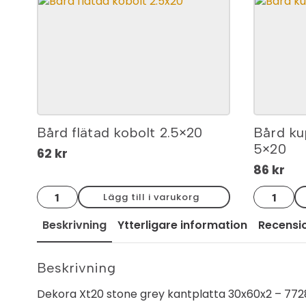
Bård flätad kobolt 2.5×20
Bård ku
5×20
62
kr
86
kr
Bård
Bård
Lägg till i varukorg
flätad
kupad
kobolt
mörkgrå
2.5x20
blank
Beskrivning
Ytterligare information
Recensi
mängd
5x20
mängd
Beskrivning
Dekora Xt20 stone grey kantplatta 30x60x2 – 772