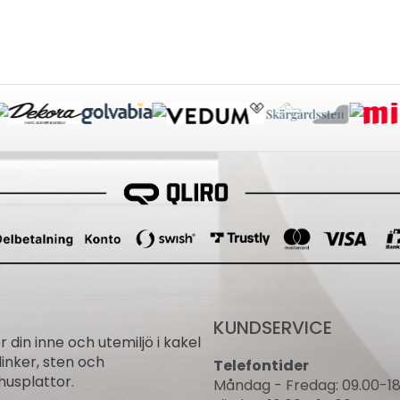
KUNDSERVICE
ör din inne och utemiljö i kakel
linker, sten och
Telefontider
usplattor.
Måndag - Fredag: 09.00-18