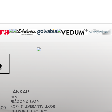
LÄNKAR
HEM
FRÅGOR & SVAR
KÖP- & LEVERANSVILLKOR
.00
INTERGRITETSPOLICY