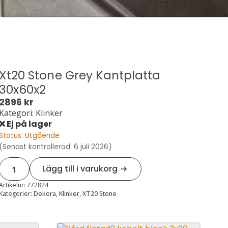
Xt20 Stone Grey Kantplatta
30x60x2
2896
kr
Kategori: Klinker
❌ Ej på lager
Status: Utgående
(Senast kontrollerad: 6 juli 2026)
Xt20
Lägg till i varukorg
stone
grey
kantplatta
Artikelnr:
772824
30x60x2
Kategorier:
Dekora
,
Klinker
,
XT20 Stone
mängd