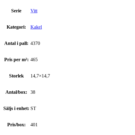
Serie
Vitt
Kategori:
Kakel
Antal i pall:
4370
Pris per m²:
465
Storlek
14,7×14,7
Antal/box:
38
Säljs i enhet:
ST
Pris/box:
401