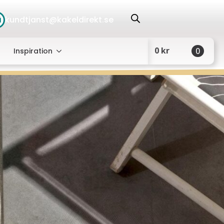
kundtjanst@kakeldirekt.se
0
kr
0
Inspiration