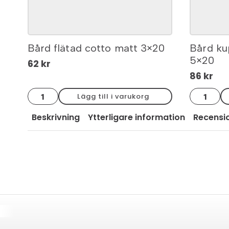
Bård flätad cotto matt 3×20
Bård ku
5×20
62
kr
86
kr
Bård
Bård
Lägg till i varukorg
flätad
kupad
cotto
pärlemo
matt
blank
Beskrivning
Ytterligare information
Recensi
3x20
5x20
mängd
mängd