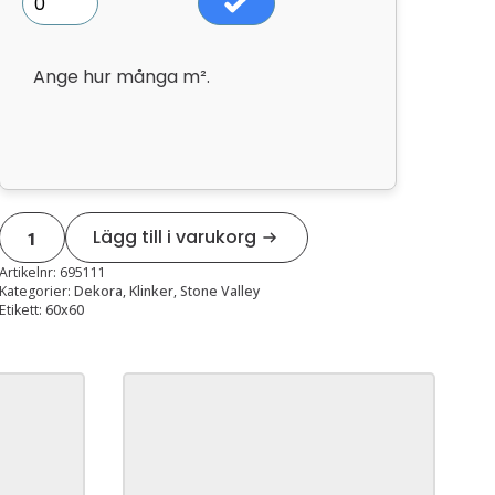
Ange hur många m².
Stone
Lägg till i varukorg
valley
terra
rect
Artikelnr:
695111
59,5x59,5
Kategorier:
Dekora
,
Klinker
,
Stone Valley
mängd
Etikett:
60x60