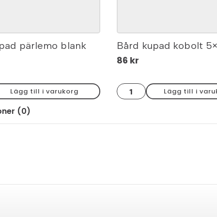
pad pärlemo blank
Bård kupad kobolt 5
86
kr
Bård
Lägg till i varukorg
Lägg till i var
kupad
kobolt
5x20
oner (0)
mängd