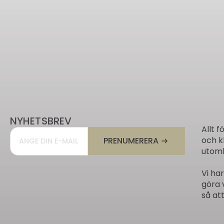
NYHETSBREV
Allt f
Email
*
och k
PRENUMERERA
utomh
Vi ha
göra 
så att