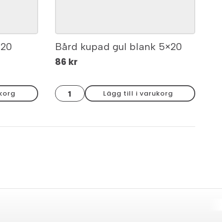
×20
Bård kupad gul blank 5×20
86
kr
Bård
ukorg
Lägg till i varukorg
kupad
gul
blank
5x20
mängd