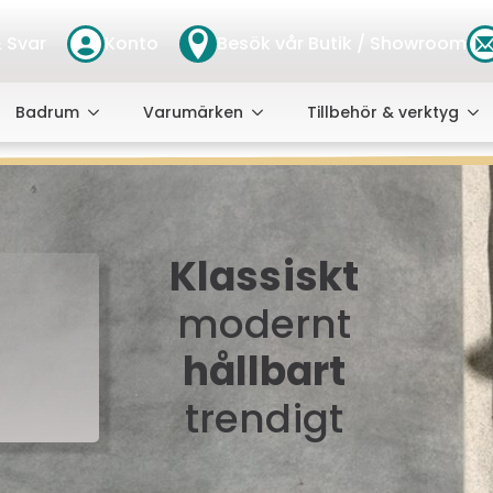
 Svar
Konto
Besök vår Butik / Showroom
Badrum
Varumärken
Tillbehör & verktyg
Klassiskt
modernt
hållbart
trendigt