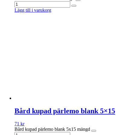
Lägg till i varukorg
Bård kupad pärlemo blank 5×15
71
kr
Bård kupad pärlemo blank 5x15 mängd