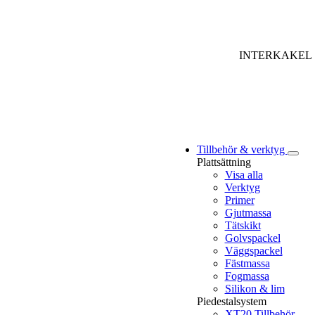
INTERKAKEL
Tillbehör & verktyg
Plattsättning
Visa alla
Verktyg
Primer
Gjutmassa
Tätskikt
Golvspackel
Väggspackel
Fästmassa
Fogmassa
Silikon & lim
Piedestalsystem
XT20 Tillbehör