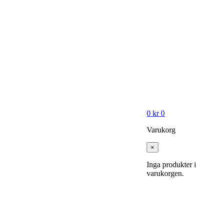
0
kr
0
Varukorg
×
Inga produkter i
varukorgen.