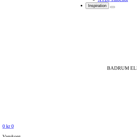
Inspiration
BADRUM EL
0
kr
0
Varukorg