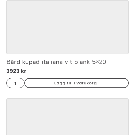
3x20
mängd
Bård kupad italiana vit blank 5×20
3923
kr
Bård
Lägg till i varukorg
kupad
italiana
vit
blank
5x20
mängd