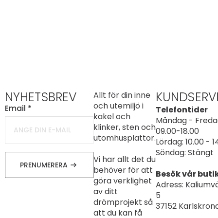
NYHETSBREV
KUNDSERV
Allt för din inne
och utemiljö i
Email
*
Telefontider
kakel och
Måndag - Freda
klinker, sten och
09.00-18.00
utomhusplattor.
Lördag: 10.00 - 1
Söndag: Stängt
Vi har allt det du
PRENUMERERA
behöver för att
Besök vår buti
göra verklighet
Adress: Kaliumv
av ditt
5
drömprojekt så
37152 Karlskron
att du kan få