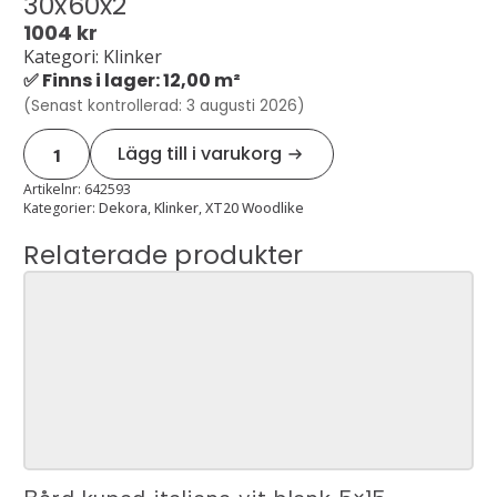
30x60x2
1004
kr
Kategori: Klinker
✅ Finns i lager: 12,00 m²
(Senast kontrollerad: 3 augusti 2026)
Xt20
Lägg till i varukorg
woodlike
dark
kantplatta
Artikelnr:
642593
30x60x2
Kategorier:
Dekora
,
Klinker
,
XT20 Woodlike
mängd
Relaterade produkter