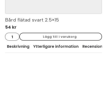
Bård flätad svart 2.5×15
54
kr
Bård
Lägg till i varukorg
flätad
svart
2.5x15
Beskrivning
Ytterligare information
Recensioner
mängd