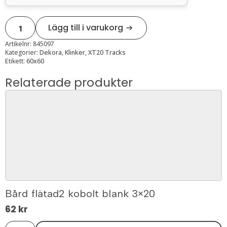
Xt20
Lägg till i varukorg
tracks
dark
rect.
Artikelnr:
845097
60x60x2
Kategorier:
Dekora
,
Klinker
,
XT20 Tracks
mängd
Etikett:
60x60
Relaterade produkter
Bård flätad2 kobolt blank 3×20
62
kr
Bård