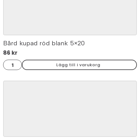
Bård kupad röd blank 5×20
86
kr
Bård
Lägg till i varukorg
kupad
röd
blank
5x20
mängd