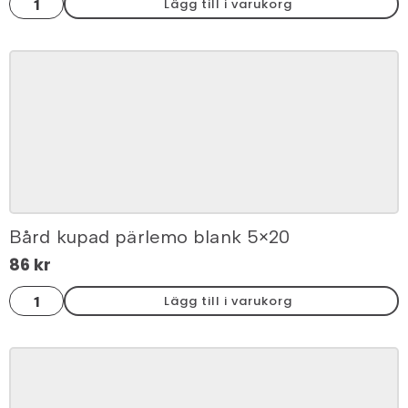
Lägg till i varukorg
flätad2
kobolt
blank
3x20
mängd
Bård kupad pärlemo blank 5×20
86
kr
Bård
Lägg till i varukorg
kupad
pärlemo
blank
5x20
mängd