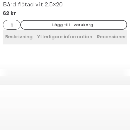
Bård flätad vit 2.5×20
62
kr
Bård
Lägg till i varukorg
flätad
vit
2.5x20
Beskrivning
Ytterligare information
Recensioner 
mängd