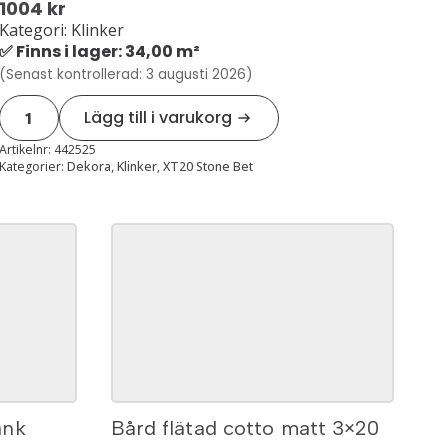
1004
kr
Kategori: Klinker
✅ Finns i lager: 34,00 m²
(Senast kontrollerad: 3 augusti 2026)
Xt20
Lägg till i varukorg
stone
bet
grey
Artikelnr:
442525
kantplatta
Kategorier:
Dekora
,
Klinker
,
XT20 Stone Bet
30x60x2
mängd
ank
Bård flätad cotto matt 3×20