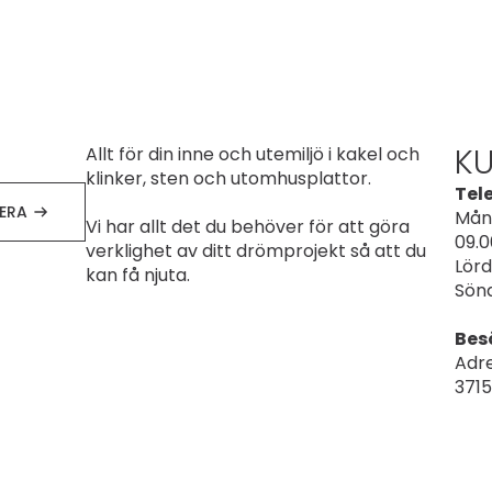
K
Allt för din inne och utemiljö i kakel och
klinker, sten och utomhusplattor.
Tel
ERA
Mån
Vi har allt det du behöver för att göra
09.0
verklighet av ditt drömprojekt så att du
Lörd
kan få njuta.
Sönd
Bes
Adre
3715