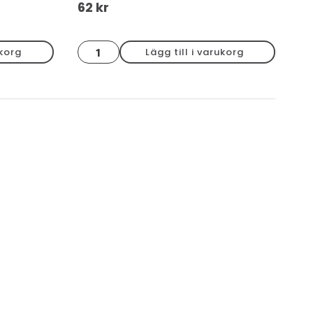
62
kr
Bård
ukorg
Lägg till i varukorg
flätad
cotto
matt
3x20
mängd