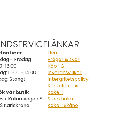
UNDSERVICE
LÄNKAR
efontider
Hem
dag - Fredag:
Frågor & svar
0-18.00
Köp- &
ag: 10.00 - 14.00
leveransvillkor
ag: Stängt
Intergritetspolicy
Kontakta oss
ök vår butik
Kakel i
ss: Kaliumvägen 5
Stockholm
2 Karlskrona
Kakel i Skåne