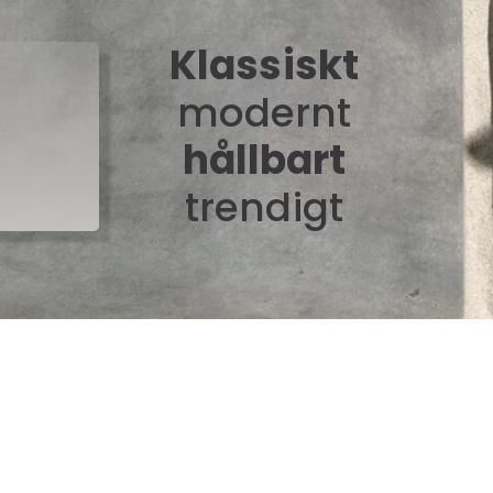
Klassiskt
modernt
hållbart
trendigt