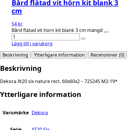
Bård flätad vit hörn kit blank 3
cm
54
kr
Bård flätad vit hörn kit blank 3 cm mängd
Lägg till i varukorg
Beskrivning
Ytterligare information
Recensioner (0)
Beskrivning
Dekora Xt20 six nature rect. 60x60x2 – 725245 M2-19*
Ytterligare information
Varumärke
Dekora
Serie
XT20 Six