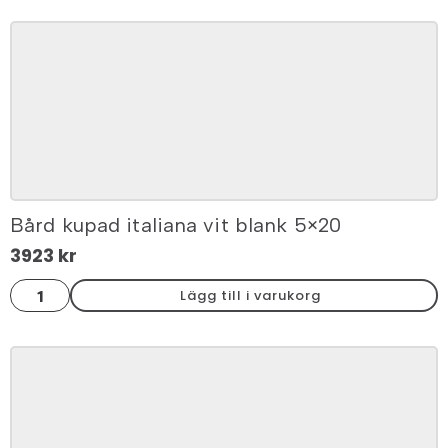
hörn
kit
blank
3
cm
mängd
Bård kupad italiana vit blank 5×20
3923
kr
Bård
Lägg till i varukorg
kupad
italiana
vit
blank
5x20
mängd