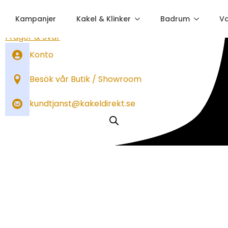
Kampanjer
Kakel & Klinker
Badrum
V
Sök order
Frågor & Svar
Konto
Besök vår Butik / Showroom
kundtjanst@kakeldirekt.se