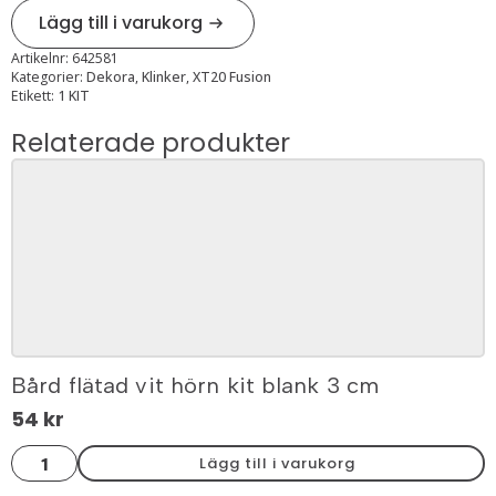
Lägg till i varukorg
Artikelnr:
642581
Kategorier:
Dekora
,
Klinker
,
XT20 Fusion
Etikett:
1 KIT
Relaterade produkter
Bård flätad vit hörn kit blank 3 cm
54
kr
Bård
Lägg till i varukorg
flätad
vit