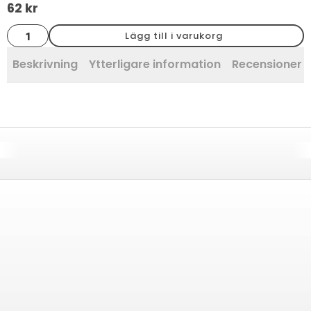
62
kr
Bård
Lägg till i varukorg
flätad
vit
2.5x20
Beskrivning
Ytterligare information
Recensioner 
mängd