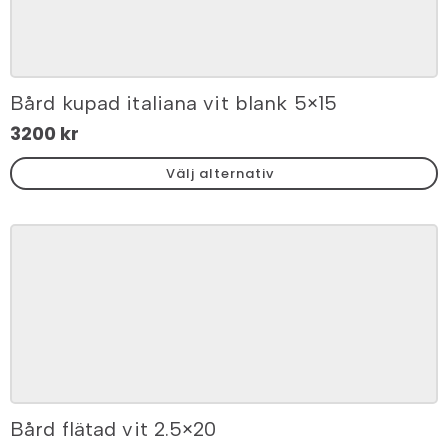
Bård kupad italiana vit blank 5×15
3200
kr
Den
Välj alternativ
här
produkten
har
flera
varianter.
De
olika
alternativen
kan
väljas
på
Bård flätad vit 2.5×20
produktsidan