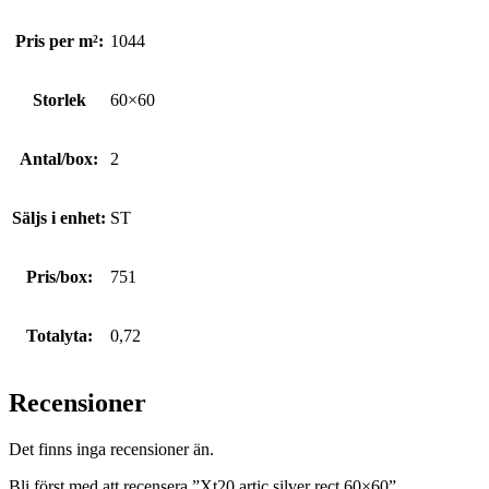
Pris per m²:
1044
Storlek
60×60
Antal/box:
2
Säljs i enhet:
ST
Pris/box:
751
Totalyta:
0,72
Recensioner
Det finns inga recensioner än.
Bli först med att recensera ”Xt20 artic silver rect 60×60”