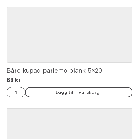
blank
3x20
mängd
Bård kupad pärlemo blank 5×20
86
kr
Bård
Lägg till i varukorg
kupad
pärlemo
blank
5x20
mängd