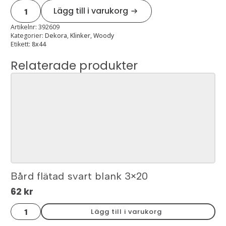
Woody
Lägg till i varukorg
nature
8x44,2
mängd
Artikelnr:
392609
Kategorier:
Dekora
,
Klinker
,
Woody
Etikett:
8x44
Relaterade produkter
Bård flätad svart blank 3×20
62
kr
Bård
Lägg till i varukorg
flätad
svart