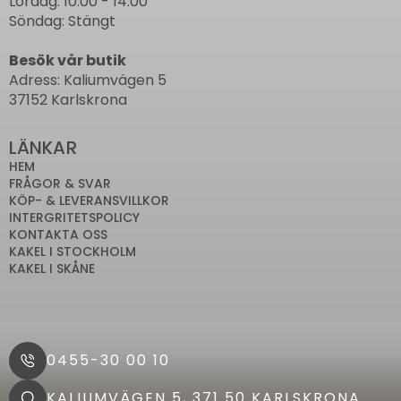
Lördag: 10.00 - 14.00
Söndag: Stängt
Besök vår butik
Adress: Kaliumvägen 5
37152 Karlskrona
LÄNKAR
HEM
FRÅGOR & SVAR
KÖP- & LEVERANSVILLKOR
INTERGRITETSPOLICY
KONTAKTA OSS
KAKEL I STOCKHOLM
KAKEL I SKÅNE
0455-30 00 10
KALIUMVÄGEN 5, 371 50 KARLSKRONA