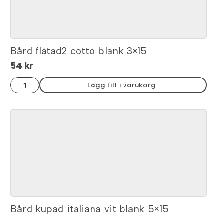
Bård flätad2 cotto blank 3×15
54
kr
Bård
Lägg till i varukorg
flätad2
cotto
blank
3x15
mängd
Bård kupad italiana vit blank 5×15