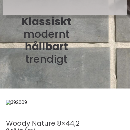
Klassiskt
modernt
hållbart
trendigt
Woody Nature 8×44,2