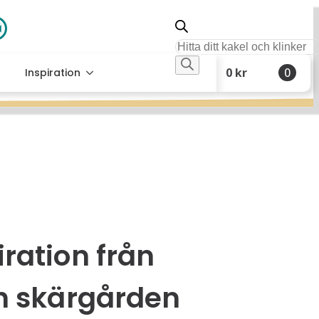
kundtjanst@kakeldirekt.se
Produktsökning
0
kr
0
Inspiration
ration från
h skärgården