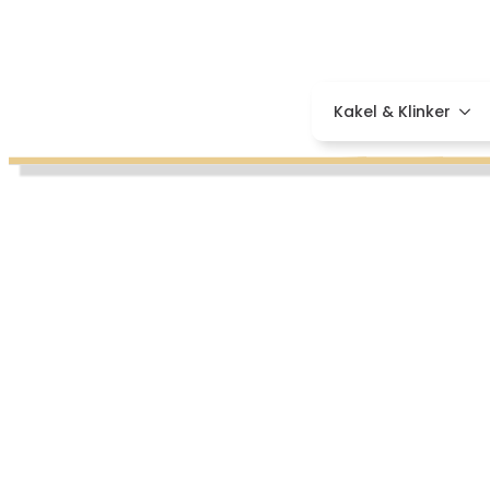
Sök order
Frågor &
Kakel & Klinker