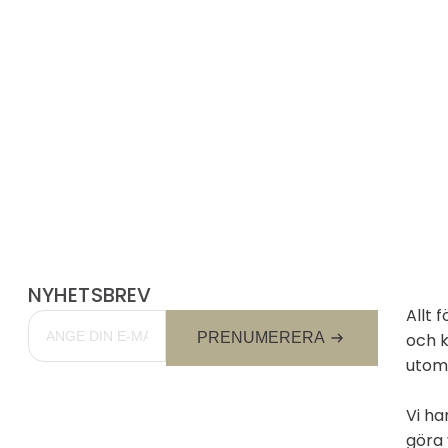
NYHETSBREV
Allt 
Email
*
och k
PRENUMERERA
utom
Vi ha
göra 