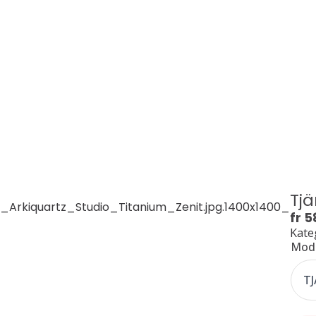
Tjä
fr
5
Kateg
Mode