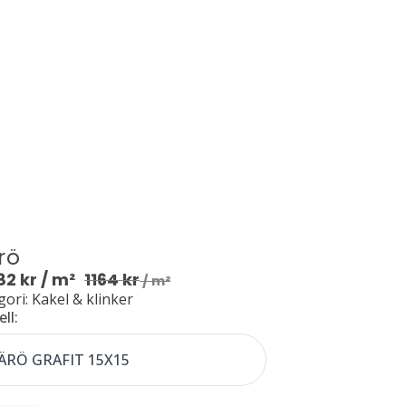
rö
82
kr
/ m²
1164
kr
/ m²
ori: Kakel & klinker
ll: