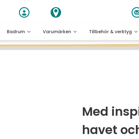
 Svar
Konto
Besök vår Butik / Showroom
Badrum
Varumärken
Tillbehör & verktyg
Med inspi
havet oc