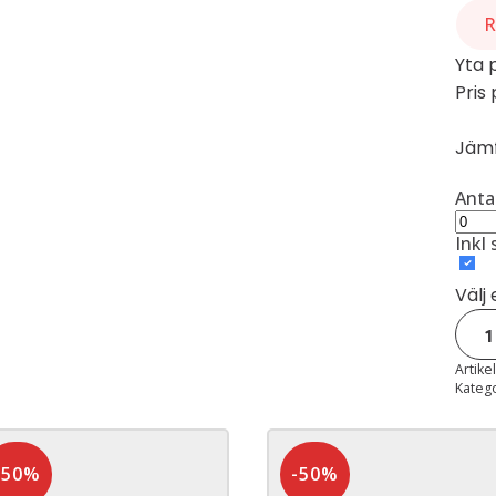
R
Yta 
Pris
Jämf
Anta
Inkl 
Välj
Tjär
män
Artike
Kateg
-50%
-50%