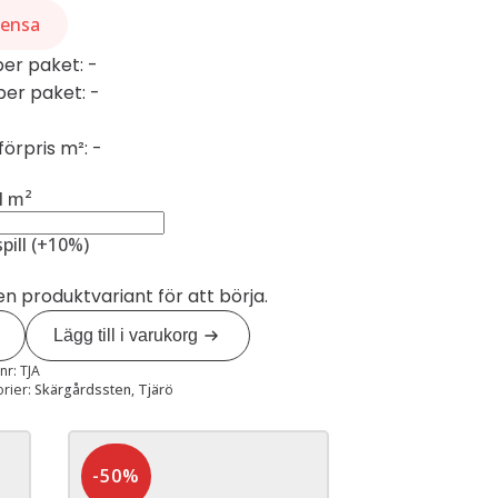
ensa
per paket: -
 per paket: -
örpris m²: -
l m²
spill (+10%)
 en produktvariant för att börja.
ö
gd
Lägg till i varukorg
lnr:
TJA
orier:
Skärgårdssten
,
Tjärö
-50%