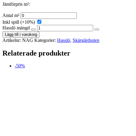
Jämförpris m²:
Antal m²
Inkl spill (+10%)
Hasslö mängd
Lägg till i varukorg
Artikelnr:
NAG
Kategorier:
Hasslö
,
Skärgårdssten
Relaterade produkter
-50%