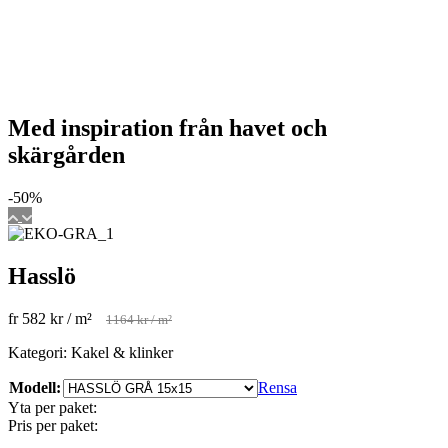
Med inspiration från havet och
skärgården
-50%
Hasslö
fr
582
kr
/ m²
1164
kr
/ m²
Kategori: Kakel & klinker
Modell:
Rensa
Yta per paket:
Pris per paket: