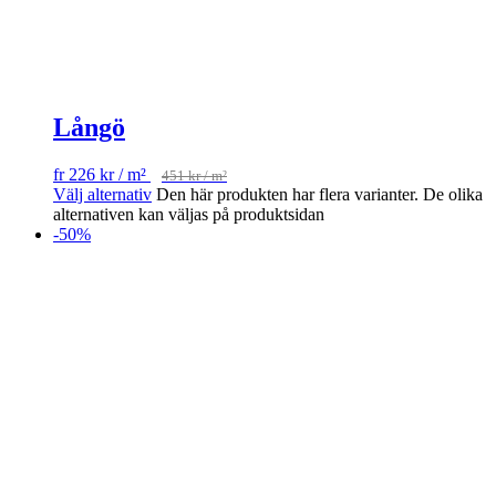
Långö
fr
226
kr
/ m²
451
kr
/ m²
Välj alternativ
Den här produkten har flera varianter. De olika
alternativen kan väljas på produktsidan
-50%