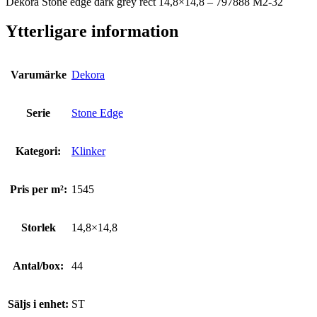
Dekora Stone edge dark grey rect 14,8×14,8 – 797888 M2-32
Ytterligare information
Varumärke
Dekora
Serie
Stone Edge
Kategori:
Klinker
Pris per m²:
1545
Storlek
14,8×14,8
Antal/box:
44
Säljs i enhet:
ST