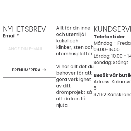
NYHETSBREV
KUNDSERV
Allt för din inne
och utemiljö i
Email
*
Telefontider
kakel och
Måndag - Freda
klinker, sten och
09.00-18.00
utomhusplattor.
Lördag: 10.00 - 1
Söndag: Stängt
Vi har allt det du
PRENUMERERA
behöver för att
Besök vår buti
göra verklighet
Adress: Kaliumv
av ditt
5
drömprojekt så
37152 Karlskron
att du kan få
njuta.