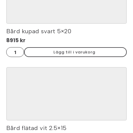
Bård kupad svart 5×20
8915
kr
Bård
Lägg till i varukorg
kupad
svart
5x20
mängd
Bård flätad vit 2.5×15