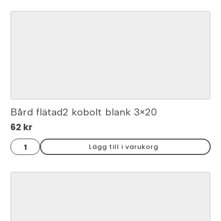
blank
3x15
mängd
Bård flätad2 kobolt blank 3×20
62
kr
Bård
Lägg till i varukorg
flätad2
kobolt
blank
3x20
mängd