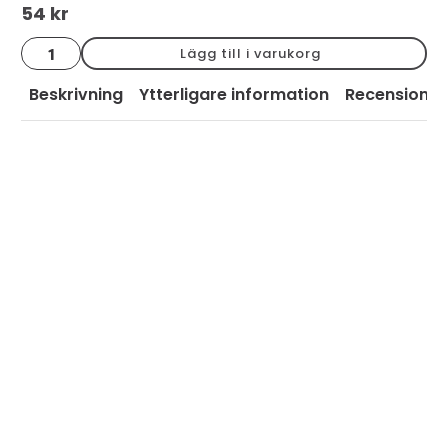
54
kr
Bård
Lägg till i varukorg
flätad
vit
2.5x15
Beskrivning
Ytterligare information
Recensioner
mängd