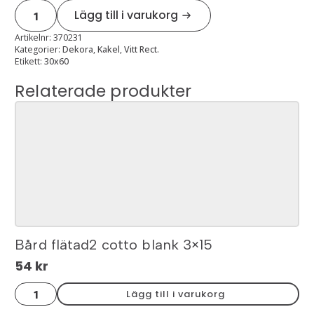
Snow
Lägg till i varukorg
white
gloss
rect
Artikelnr:
370231
29,8x59,8
Kategorier:
Dekora
,
Kakel
,
Vitt Rect.
mängd
Etikett:
30x60
Relaterade produkter
Bård flätad2 cotto blank 3×15
54
kr
Bård
Lägg till i varukorg
flätad2
cotto