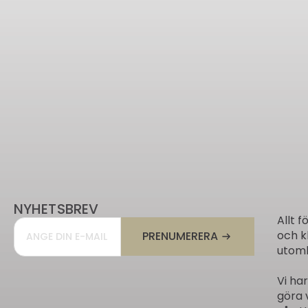
NYHETSBREV
Allt f
Email
*
och k
PRENUMERERA
utomh
Vi ha
göra 