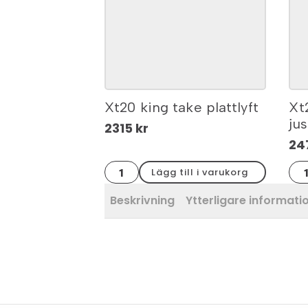
Xt20 king take plattlyft
Xt
ju
2315
kr
24
Xt20
Xt2
Lägg till i varukorg
king
pla
take
k2
plattlyft
jus
Beskrivning
Ytterligare informati
mängd
41-
63
m
mä