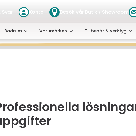
 Svar
Konto
Besök vår Butik / Showroom
Badrum
Varumärken
Tillbehör & verktyg
Professionella lösningar
uppgifter