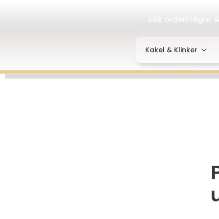
Sök order
Frågor &
Kakel & Klinker