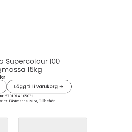
a Supercolour 100
gmassa 15kg
9
kr
Lägg till i varukorg
rcolour
massa
lnr:
5701914-105021
orier:
Fästmassa
,
Mira
,
Tillbehör
gd