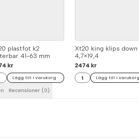
20 plastfot k2
Xt20 king klips down
sterbar 41-63 mm
4,7×19,4
74
kr
2474
kr
0
Xt20
Lägg till i varukorg
Lägg till i varukor
stfot
king
klips
terbar
down
on
Recensioner (0)
4,7x19,4
mängd
m
ngd