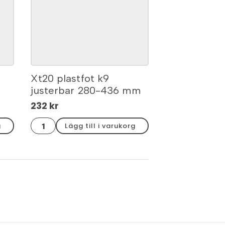
Xt20 plastfot k9
justerbar 280-436 mm
232
kr
Xt20
g
Lägg till i varukorg
plastfot
k9
justerbar
280-
436
mm
mängd