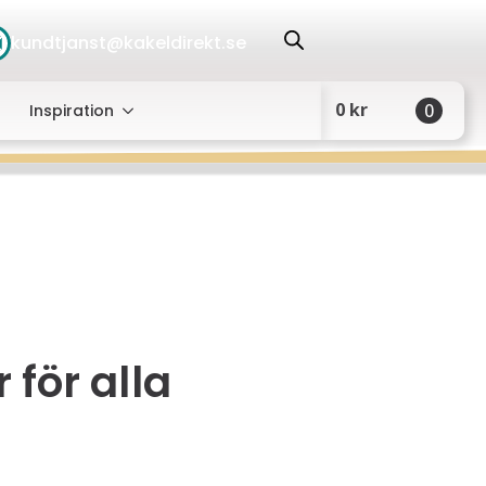
kundtjanst@kakeldirekt.se
0
kr
0
Inspiration
 för alla