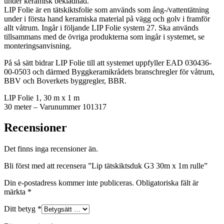
under keramisk beklädnad.
LIP Folie är en tätskiktsfolie som används som ång-/vattentätning
under i första hand keramiska material på vägg och golv i framför
allt våtrum. Ingår i följande LIP Folie system 27. Ska används
tillsammans med de övriga produkterna som ingår i systemet, se
monteringsanvisning.
På så sätt bidrar LIP Folie till att systemet uppfyller EAD 030436-
00-0503 och därmed Byggkeramikrådets branschregler för våtrum,
BBV och Boverkets byggregler, BBR.
LIP Folie 1, 30 m x 1 m
30 meter – Varunummer 101317
Recensioner
Det finns inga recensioner än.
Bli först med att recensera ”Lip tätskiktsduk G3 30m x 1m rulle”
Din e-postadress kommer inte publiceras.
Obligatoriska fält är
märkta
*
Ditt betyg
*