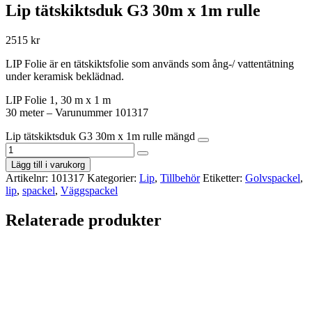
Lip tätskiktsduk G3 30m x 1m rulle
2515
kr
LIP Folie är en tätskiktsfolie som används som ång-/ vattentätning
under keramisk beklädnad.
LIP Folie 1, 30 m x 1 m
30 meter – Varunummer 101317
Lip tätskiktsduk G3 30m x 1m rulle mängd
Lägg till i varukorg
Artikelnr:
101317
Kategorier:
Lip
,
Tillbehör
Etiketter:
Golvspackel
,
lip
,
spackel
,
Väggspackel
Relaterade produkter