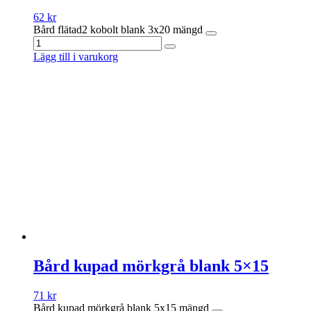
62
kr
Bård flätad2 kobolt blank 3x20 mängd
Lägg till i varukorg
Bård kupad mörkgrå blank 5×15
71
kr
Bård kupad mörkgrå blank 5x15 mängd