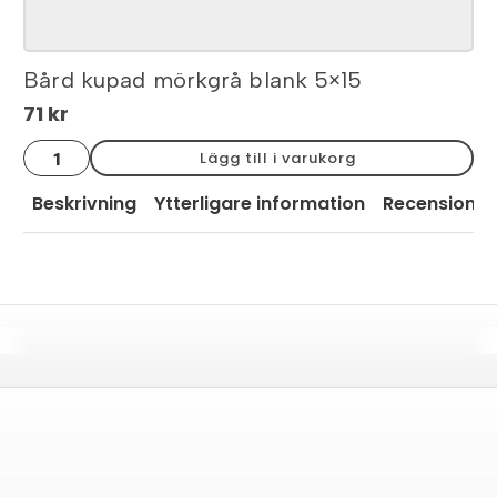
Bård kupad mörkgrå blank 5×15
71
kr
Bård
Lägg till i varukorg
kupad
mörkgrå
blank
Beskrivning
Ytterligare information
Recensioner
5x15
mängd