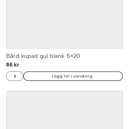
mängd
Bård kupad gul blank 5×20
86
kr
Bård
Lägg till i varukorg
kupad
gul
blank
5x20
mängd