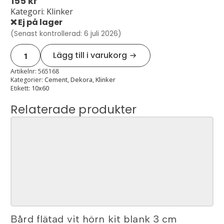
155
kr
Kategori: Klinker
❌ Ej på lager
(Senast kontrollerad: 6 juli 2026)
Cement
Lägg till i varukorg
grey
sockel
9x59,8
Artikelnr:
565168
mängd
Kategorier:
Cement
,
Dekora
,
Klinker
Etikett:
10x60
Relaterade produkter
Bård flätad vit hörn kit blank 3 cm