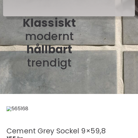
Klassiskt
modernt
hållbart
trendigt
Cement Grey Sockel 9×59,8