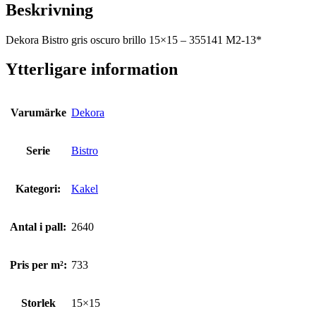
Beskrivning
Dekora Bistro gris oscuro brillo 15×15 – 355141 M2-13*
Ytterligare information
Varumärke
Dekora
Serie
Bistro
Kategori:
Kakel
Antal i pall:
2640
Pris per m²:
733
Storlek
15×15