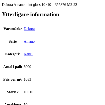
Dekora Amano mint gloss 10×10 – 355376 M2-22
Ytterligare information
Varumärke
Dekora
Serie
Amano
Kategori:
Kakel
Antal i pall:
6000
Pris per m²:
1083
Storlek
10×10
Antal/box:
50