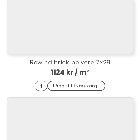
mängd
Rewind brick polvere 7×28
1124
kr
/ m²
Rewind
Lägg till i varukorg
brick
polvere
7x28
mängd