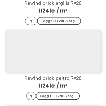
Rewind brick argilla 7×28
1124
kr
/ m²
Rewind
Lägg till i varukorg
brick
argilla
7x28
mängd
Rewind brick peltro 7×28
1124
kr
/ m²
Rewind
Lägg till i varukorg
brick
peltro
7x28