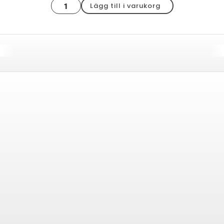
Rewind
Lägg till i varukorg
brick
vanilla
7x28
mängd