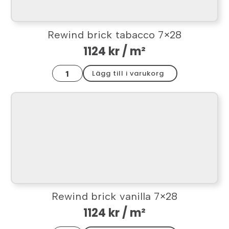
Rewind brick tabacco 7×28
1124
kr
/ m²
Rewind
Lägg till i varukorg
brick
tabacco
7x28
mängd
Rewind brick vanilla 7×28
1124
kr
/ m²