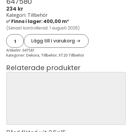
647580
234
kr
Kategori: Tillbehör
✅ Finns i lager: 400,00 m²
(Senast kontrollerad: 1 augusti 2026)
Xt20
Lägg till i varukorg
mellanlägg
1
mm
Artikelnr:
647581
till
Kategorier:
Dekora
,
Tillbehör
,
XT20 Tillbehör
plastfot
647580
Relaterade produkter
mängd