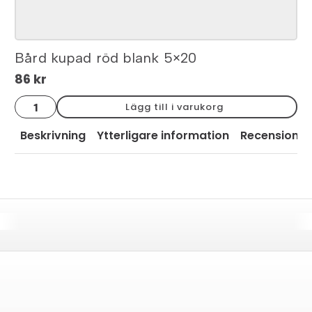
Bård kupad röd blank 5×20
86
kr
Bård
Lägg till i varukorg
kupad
röd
blank
Beskrivning
Ytterligare information
Recensioner
5x20
mängd