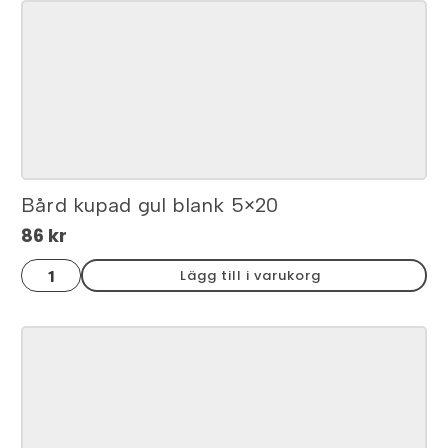
2.5x15
mängd
Bård kupad gul blank 5×20
86
kr
Bård
Lägg till i varukorg
kupad
gul
blank
5x20
mängd