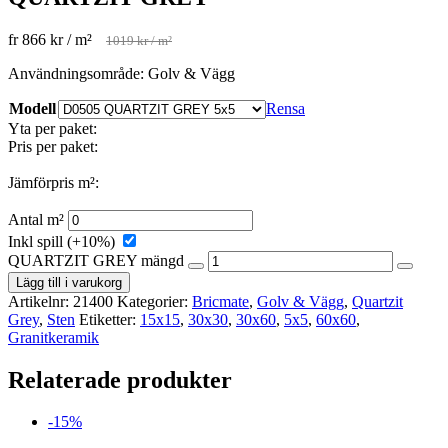
fr
866
kr
/ m²
1019
kr
/ m²
Användningsområde: Golv & Vägg
Modell
Rensa
Yta per paket:
Pris per paket:
Jämförpris m²:
Antal m²
Inkl spill (+10%)
QUARTZIT GREY mängd
Lägg till i varukorg
Artikelnr:
21400
Kategorier:
Bricmate
,
Golv & Vägg
,
Quartzit
Grey
,
Sten
Etiketter:
15x15
,
30x30
,
30x60
,
5x5
,
60x60
,
Granitkeramik
Relaterade produkter
-15%