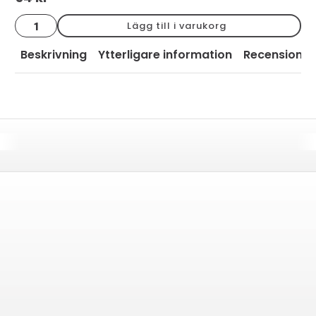
Bård
Lägg till i varukorg
flätad2
cotto
blank
Beskrivning
Ytterligare information
Recensioner
3x15
mängd