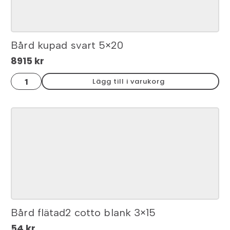
Bård kupad svart 5×20
8915
kr
Bård
Lägg till i varukorg
kupad
svart
5x20
mängd
Bård flätad2 cotto blank 3×15
54
kr