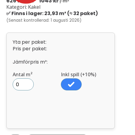
626
kr
/ m²
1043
kr
/ m²
Kategori: Kakel
✅ Finns i lager: 23,93 m² (≈ 32 paket)
(Senast kontrollerad: 1 augusti 2026)
Yta per paket:
Pris per paket:
Jämförpris m²:
Antal m²
Inkl spill (+10%)