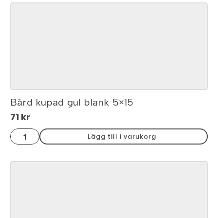
3x20
mängd
Bård kupad gul blank 5×15
71
kr
Bård
Lägg till i varukorg
kupad
gul
blank
5x15
mängd