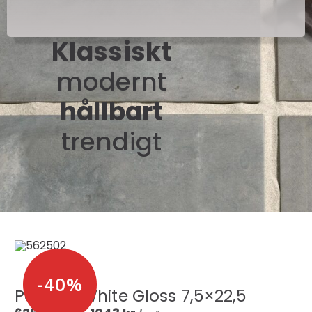
Klassiskt
modernt
hållbart
trendigt
-40%
Palazzo White Gloss 7,5×22,5