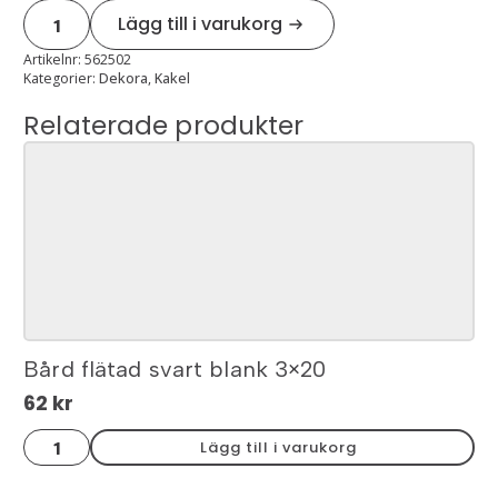
Palazzo
Lägg till i varukorg
white
gloss
7,5x22,5
Artikelnr:
562502
mängd
Kategorier:
Dekora
,
Kakel
Relaterade produkter
Bård flätad svart blank 3×20
62
kr
Bård
Lägg till i varukorg
flätad
svart
blank