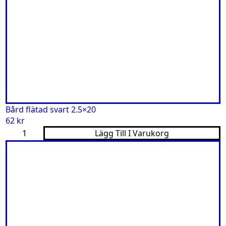
5x20
mängd
Bård flätad svart 2.5×20
62
kr
Bård
Lägg Till I Varukorg
flätad
svart
2.5x20
mängd