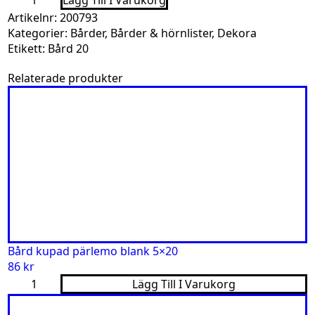
Lägg Till I Varukorg
flätad
Artikelnr:
200793
cotto
matt
Kategorier:
Bårder
,
Bårder & hörnlister
,
Dekora
3x20
Etikett:
Bård 20
mängd
Relaterade produkter
Bård kupad pärlemo blank 5×20
86
kr
Bård
Lägg Till I Varukorg
kupad
pärlemo
blank