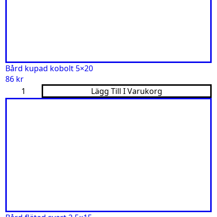
Bård kupad kobolt 5×20
86
kr
Bård
Lägg Till I Varukorg
kupad
kobolt
5x20
mängd