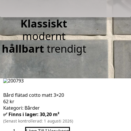
Klassiskt
modernt
hållbart
trendigt
Bård flätad cotto matt 3×20
62
kr
Kategori: Bårder
✅ Finns i lager: 30,20 m²
(Senast kontrollerad: 1 augusti 2026)
Bård