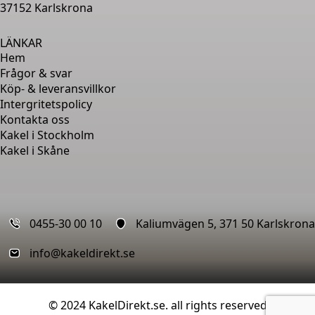
37152 Karlskrona
LÄNKAR
Hem
Frågor & svar
Köp- & leveransvillkor
Intergritetspolicy
Kontakta oss
Kakel i Stockholm
Kakel i Skåne
0455-30 00 10
Kaliumvägen 5, 371 50 Karlskrona
info@kakeldirekt.se
© 2024 KakelDirekt.se. all rights reserved