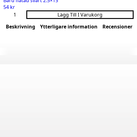
Bård flätad svart 2.5×15
54
kr
Bård
Lägg Till I Varukorg
flätad
svart
Beskrivning
Ytterligare information
Recensioner (
2.5x15
mängd