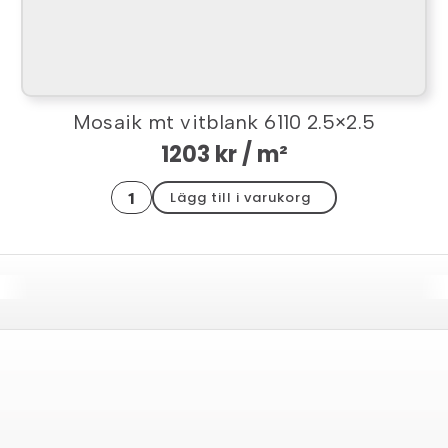
Mosaik mt vitblank 6110 2.5×2.5
1203
kr
/ m²
Mosaik
Lägg till i varukorg
mt
vitblank
6110
2.5x2.5
mängd