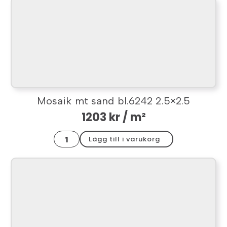
mw
2.5x2.5
mängd
Mosaik mt sand bl.6242 2.5×2.5
1203
kr
/ m²
Mosaik
Lägg till i varukorg
mt
sand
bl.6242
2.5x2.5
mängd