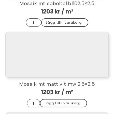
Mosaik mt coboltbl.bl102.5×2.5
1203
kr
/ m²
Mosaik
Lägg till i varukorg
mt
coboltbl.bl102.5x2.5
mängd
Mosaik mt matt vit mw 2.5×2.5
1203
kr
/ m²
Mosaik
Lägg till i varukorg
mt
matt
vit