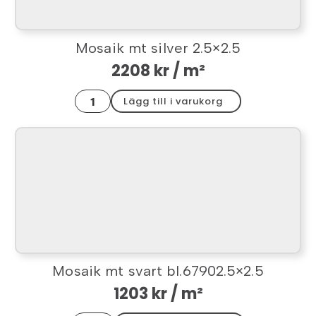
Mosaik mt silver 2.5×2.5
2208
kr
/ m²
Mosaik
Lägg till i varukorg
mt
silver
2.5x2.5
mängd
Mosaik mt svart bl.67902.5×2.5
1203
kr
/ m²