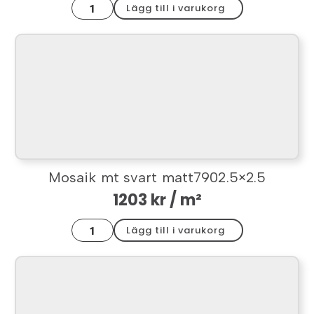
Mosaik
Lägg till i varukorg
mt
svart
bl.67902.5x2.5
mängd
Mosaik mt svart matt7902.5×2.5
1203
kr
/ m²
Mosaik
Lägg till i varukorg
mt
svart
matt7902.5x2.5
mängd