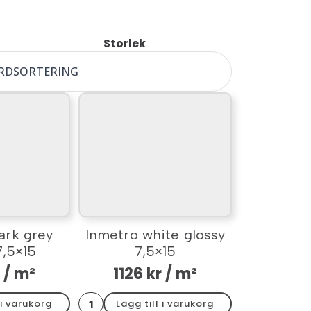
Storlek
ark grey
Inmetro white glossy
7,5×15
7,5×15
/ m²
1126
kr
/ m²
Inmetro
 i varukorg
Lägg till i varukorg
white