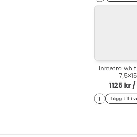
glossy
7,5x15
mängd
Inmetro whi
7,5×1
1125
kr
/
Inmetro
Lägg till i 
white
mate
7,5x15
mängd