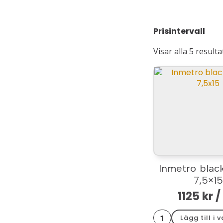
Prisintervall
Visar alla 5 resulta
Inmetro blac
7,5×1
1125
kr
/
Inmetro
Lägg till i 
black