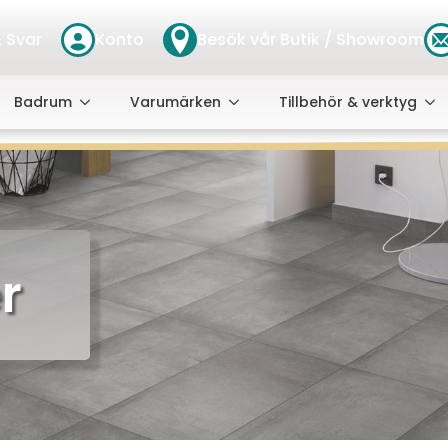
 Svar
Konto
Besök vår Butik / Showroom
Badrum
Varumärken
Tillbehör & verktyg
r