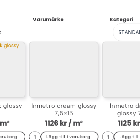
Varumärke
Kategori
t
k glossy
Inmetro cream glossy
Inmetro d
5
7,5×15
glossy 
 m²
1126
kr
/ m²
1125
kr
Inmetro
Inmetro
varukorg
Lägg till i varukorg
Lägg till
cream
dark