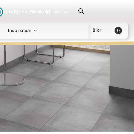
kundtjanst@kakeldirekt.se
0
kr
0
Inspiration