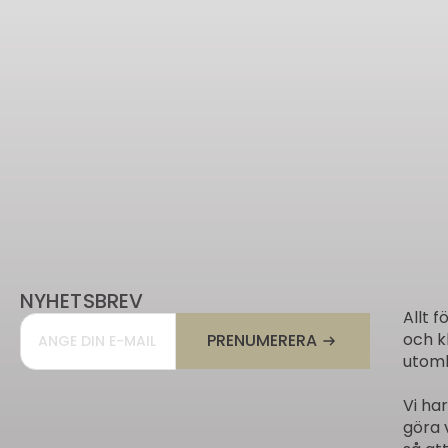
NYHETSBREV
Allt f
Email
*
och k
PRENUMERERA
utomh
Vi ha
göra 