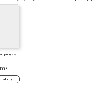
glossy
grey
7,5x15
glossy
mängd
7,5x15
mängd
te mate
5
 m²
varukorg