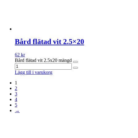
Bård flätad vit 2.5×20
62
kr
Bård flätad vit 2.5x20 mängd
Lägg till i varukorg
1
2
3
4
5
→